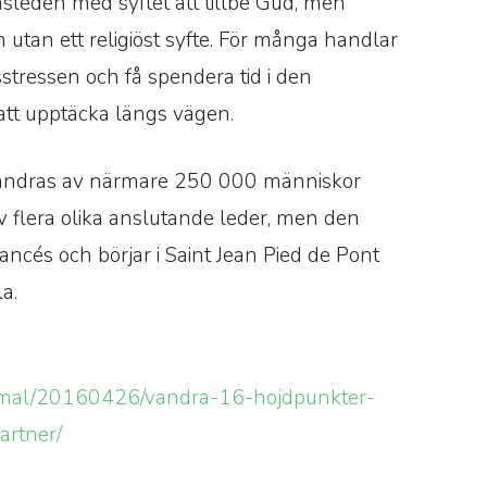
sleden med syftet att tillbe Gud, men
utan ett religiöst syfte. För många handlar
sstressen och få spendera tid i den
 att upptäcka längs vägen.
vandras av närmare 250 000 människor
v flera olika anslutande leder, men den
ncés och börjar i Saint Jean Pied de Pont
la.
resmal/20160426/vandra-16-hojdpunkter-
artner/