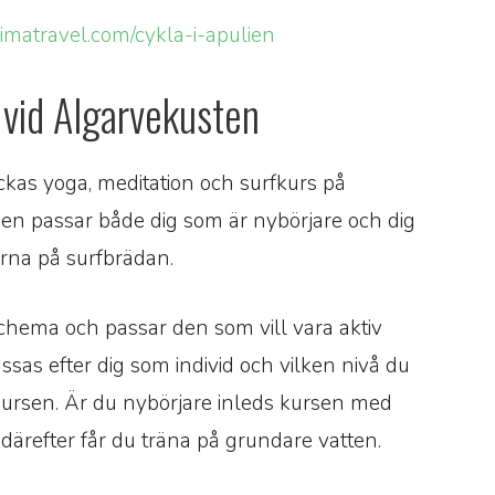
imatravel.com/cykla-i-apulien
t vid Algarvekusten
kas yoga, meditation och surfkurs på
sen passar både dig som är nybörjare och dig
orna på surfbrädan.
schema och passar den som vill vara aktiv
sas efter dig som individ och vilken nivå du
fkursen. Är du nybörjare inleds kursen med
därefter får du träna på grundare vatten.