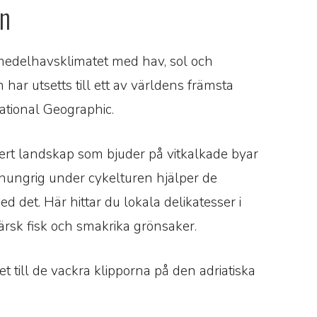
en
a medelhavsklimatet med hav, sol och
har utsetts till ett av världens främsta
ational Geographic.
kert landskap som bjuder på vitkalkade byar
du hungrig under cykelturen hjälper de
 det. Här hittar du lokala delikatesser i
 färsk fisk och smakrika grönsaker.
t till de vackra klipporna på den adriatiska