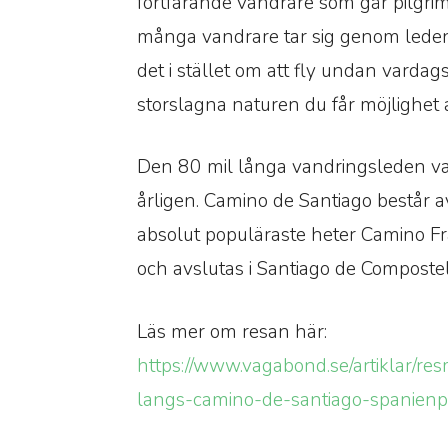
fortfarande vandrare som går pilgrim
många vandrare tar sig genom leden 
det i stället om att fly undan vardag
storslagna naturen du får möjlighet
Den 80 mil långa vandringsleden 
årligen. Camino de Santiago består a
absolut populäraste heter Camino Fra
och avslutas i Santiago de Composte
Läs mer om resan här:
https://www.vagabond.se/artiklar/
langs-camino-de-santiago-spanienp