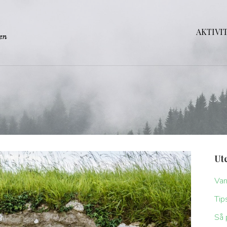
AKTIVI
Ut
Van
Tip
Så 