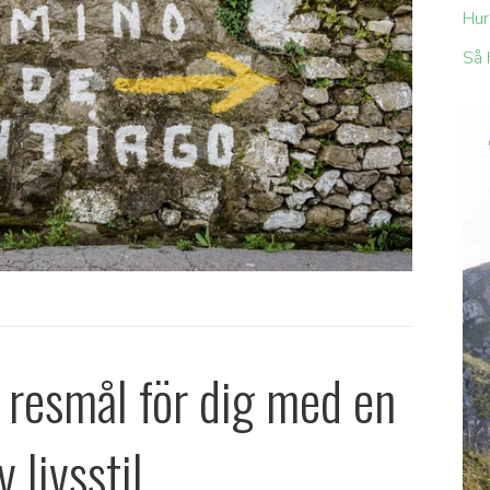
Hur
Så 
esmål för dig med en
v livsstil