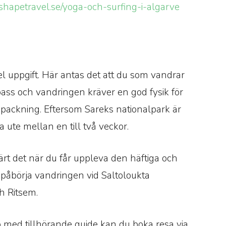
shapetravel.se/yoga-och-surfing-i-algarve
kel uppgift. Här antas det att du som vandrar
ass och vandringen kräver en god fysik för
 packning. Eftersom Sareks nationalpark är
a ute mellan en till två veckor.
ärt det när du får uppleva den häftiga och
 påbörja vandringen vid Saltoloukta
och Ritsem.
pp med tillhörande guide kan du boka resa via