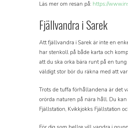
Läs mer om resan på:
https://www.in
Fjällvandra i Sarek
Att fjällvandra i Sarek är inte en en
har stenkoll på både karta och komp
att du ska orka bära runt på en tung
väldigt stor bör du räkna med att var
Trots de tuffa förhållandena är det v
orörda naturen på nära håll. Du kan
Fjällstation, Kvikkjokks Fjällstation 
För dig som hellre vill vandra i gru